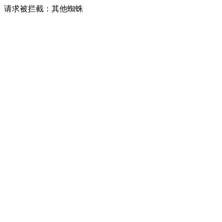
请求被拦截：其他蜘蛛