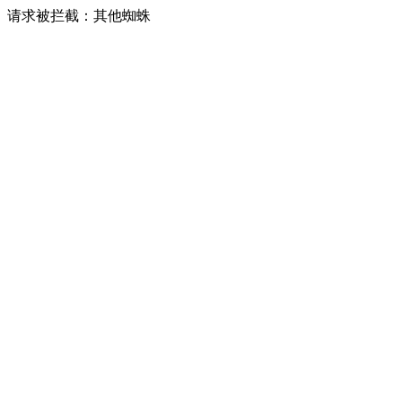
请求被拦截：其他蜘蛛