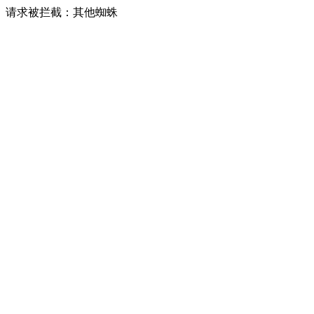
请求被拦截：其他蜘蛛