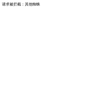
请求被拦截：其他蜘蛛