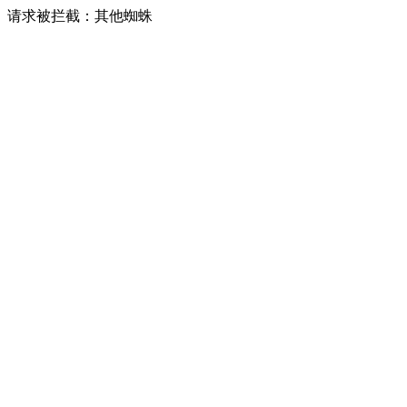
请求被拦截：其他蜘蛛