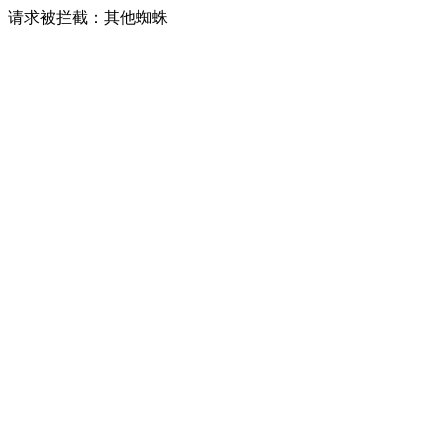
请求被拦截：其他蜘蛛