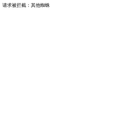
请求被拦截：其他蜘蛛