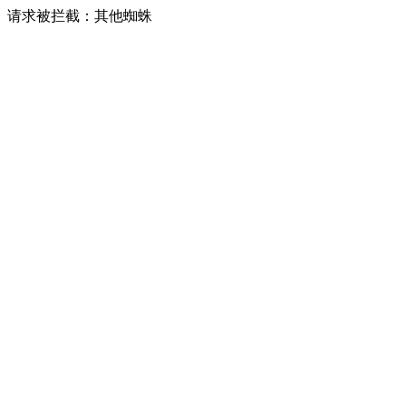
请求被拦截：其他蜘蛛