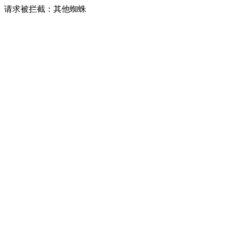
请求被拦截：其他蜘蛛