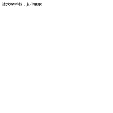
请求被拦截：其他蜘蛛