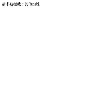
请求被拦截：其他蜘蛛