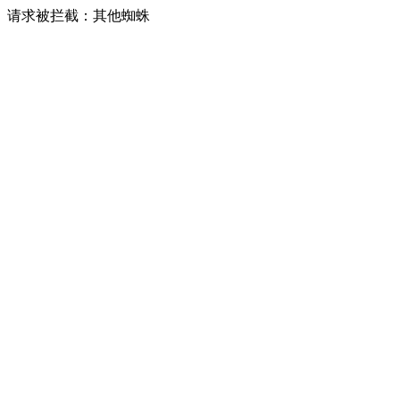
请求被拦截：其他蜘蛛