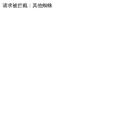
请求被拦截：其他蜘蛛