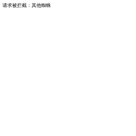
请求被拦截：其他蜘蛛