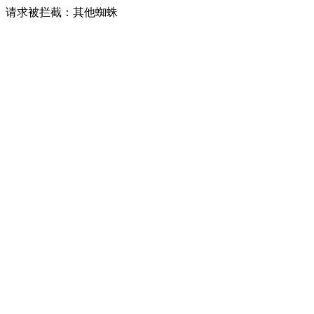
请求被拦截：其他蜘蛛