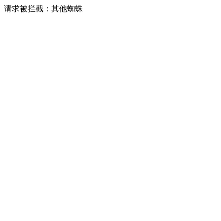
请求被拦截：其他蜘蛛