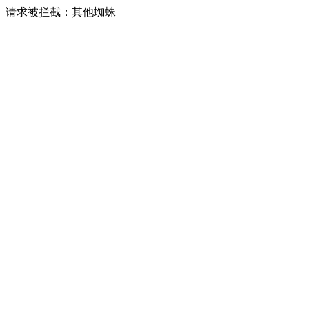
请求被拦截：其他蜘蛛