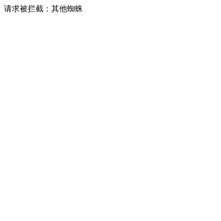
请求被拦截：其他蜘蛛