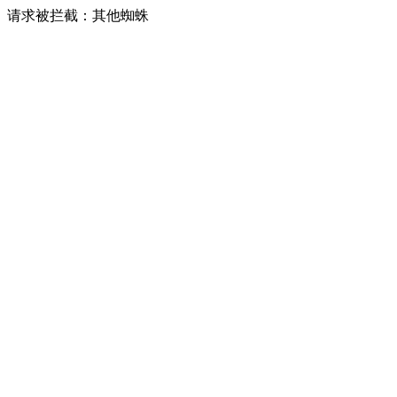
请求被拦截：其他蜘蛛