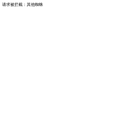
请求被拦截：其他蜘蛛