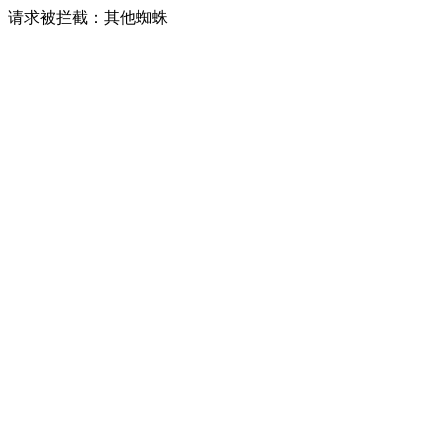
请求被拦截：其他蜘蛛