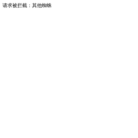
请求被拦截：其他蜘蛛