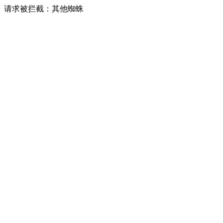
请求被拦截：其他蜘蛛