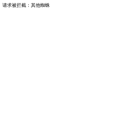
请求被拦截：其他蜘蛛