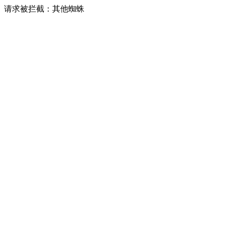
请求被拦截：其他蜘蛛