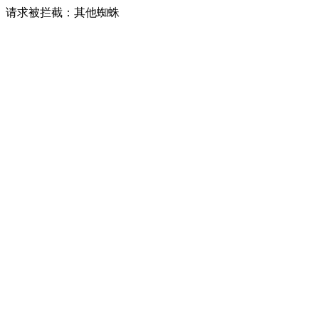
请求被拦截：其他蜘蛛