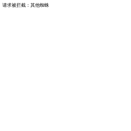
请求被拦截：其他蜘蛛