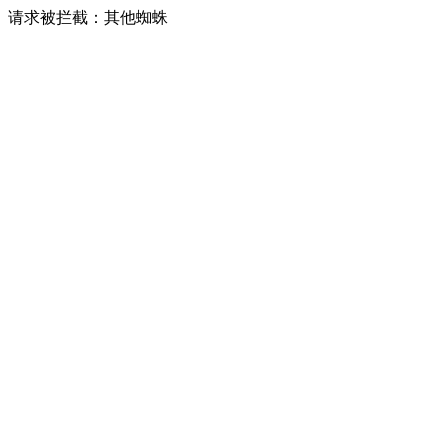
请求被拦截：其他蜘蛛