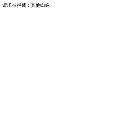
请求被拦截：其他蜘蛛