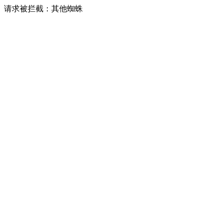
请求被拦截：其他蜘蛛