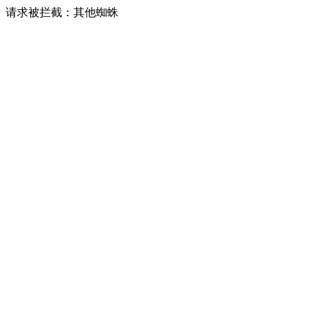
请求被拦截：其他蜘蛛