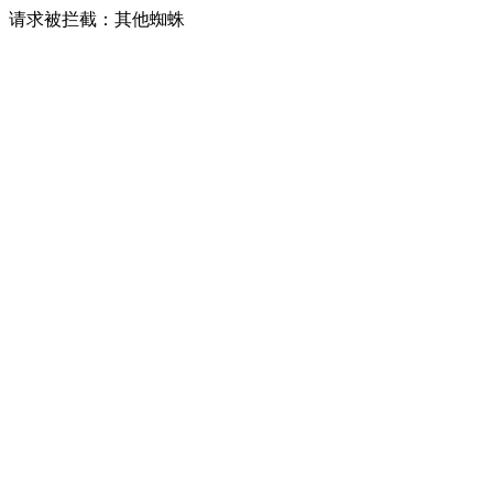
请求被拦截：其他蜘蛛