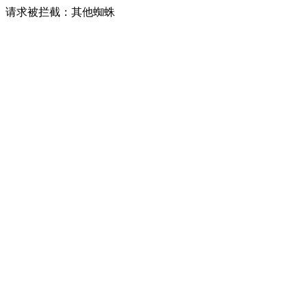
请求被拦截：其他蜘蛛