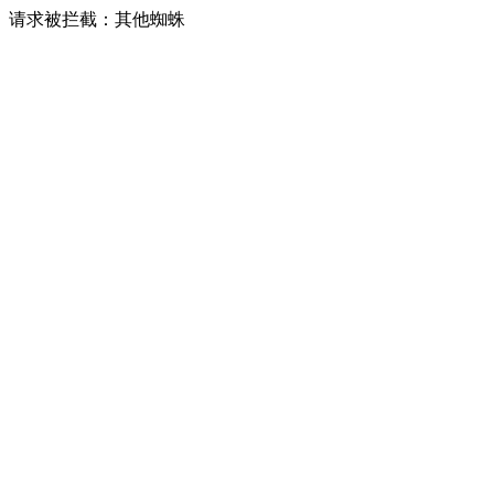
请求被拦截：其他蜘蛛