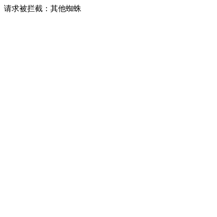
请求被拦截：其他蜘蛛