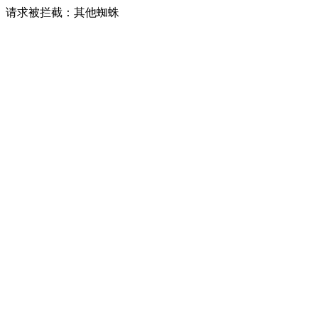
请求被拦截：其他蜘蛛