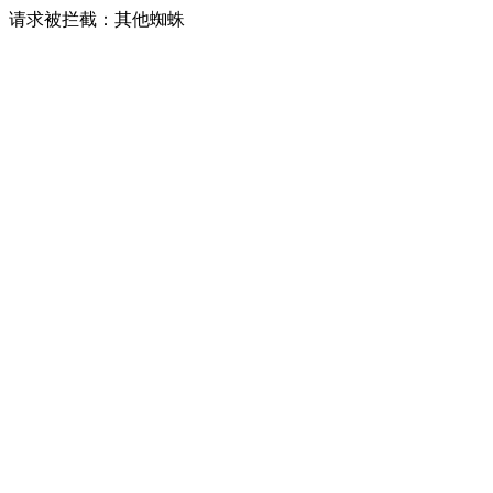
请求被拦截：其他蜘蛛