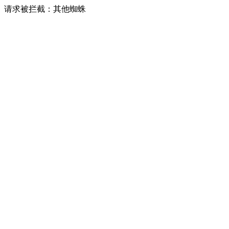
请求被拦截：其他蜘蛛