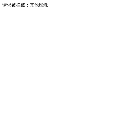
请求被拦截：其他蜘蛛