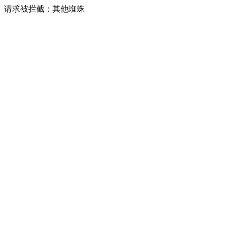
请求被拦截：其他蜘蛛