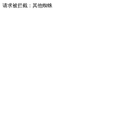
请求被拦截：其他蜘蛛