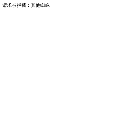
请求被拦截：其他蜘蛛