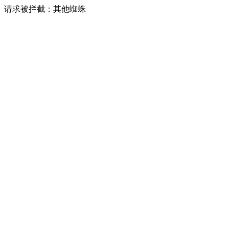
请求被拦截：其他蜘蛛