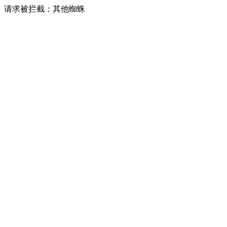
请求被拦截：其他蜘蛛