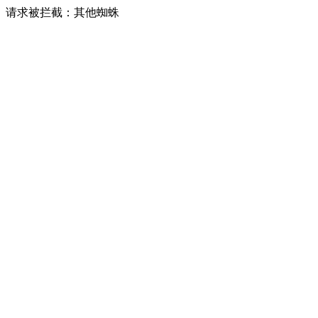
请求被拦截：其他蜘蛛