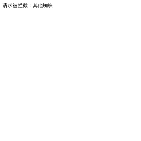
请求被拦截：其他蜘蛛