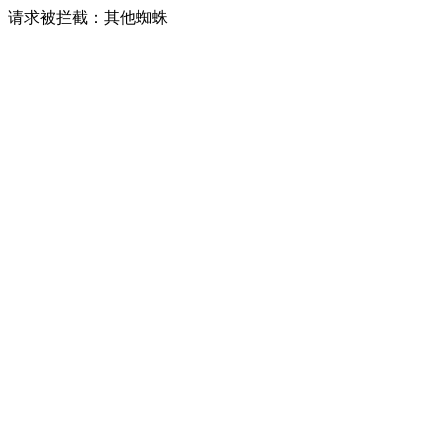
请求被拦截：其他蜘蛛