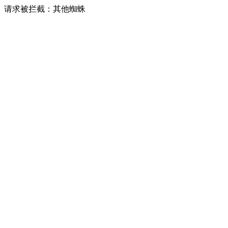
请求被拦截：其他蜘蛛