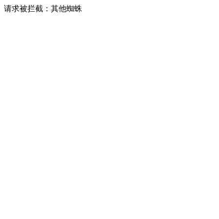
请求被拦截：其他蜘蛛