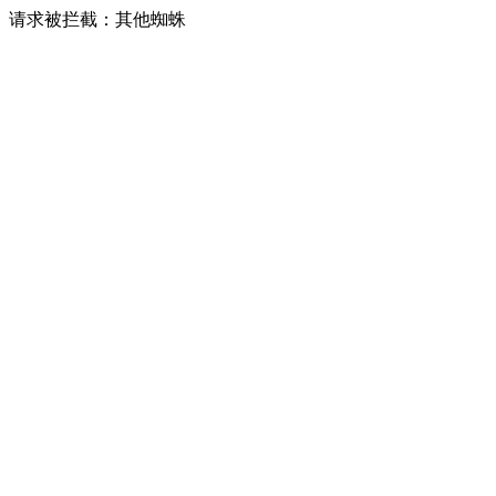
请求被拦截：其他蜘蛛